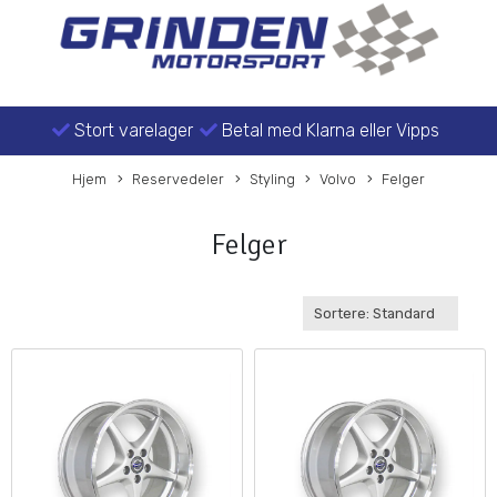
Stort varelager
Betal med Klarna eller Vipps
Hjem
Reservedeler
Styling
Volvo
Felger
Felger