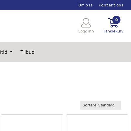
Om oss
Kontakt oss
0
Logg inn
Handlekurv
itid
Tilbud