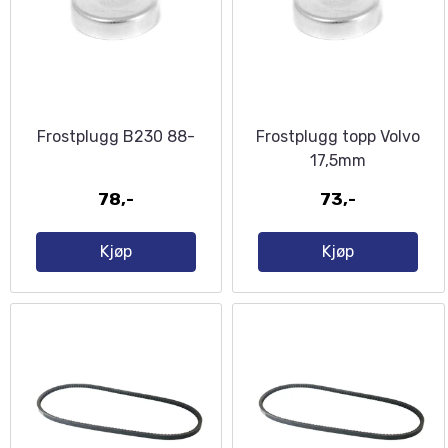
Frostplugg B230 88-
Frostplugg topp Volvo
17,5mm
78,-
73,-
Kjøp
Kjøp