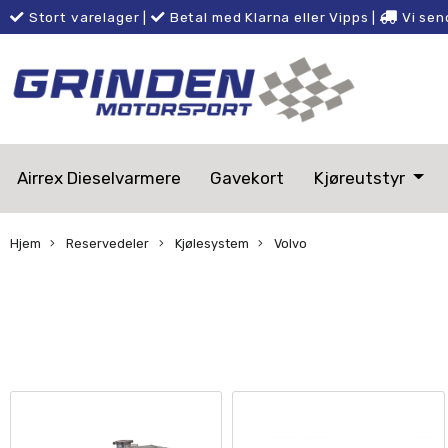
Stort varelager
|
Betal med Klarna eller Vipps
|
Vi sen
Airrex Dieselvarmere
Gavekort
Kjøreutstyr
Hjem
Reservedeler
Kjølesystem
Volvo