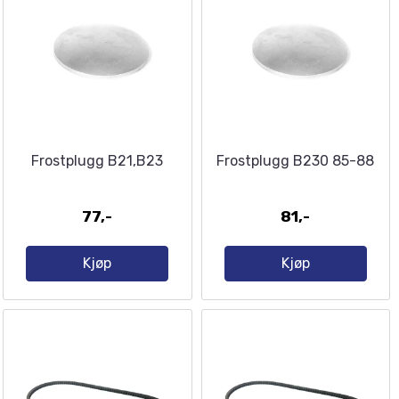
Frostplugg B21,B23
Frostplugg B230 85-88
77,-
81,-
Kjøp
Kjøp