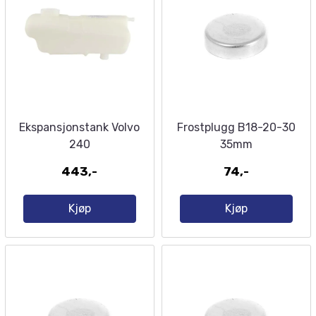
Ekspansjonstank Volvo
Frostplugg B18-20-30
240
35mm
443,-
74,-
Kjøp
Kjøp