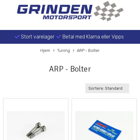
Stort varelager
Betal med Klarna eller Vipps
Hjem
Tuning
ARP - Bolter
ARP - Bolter