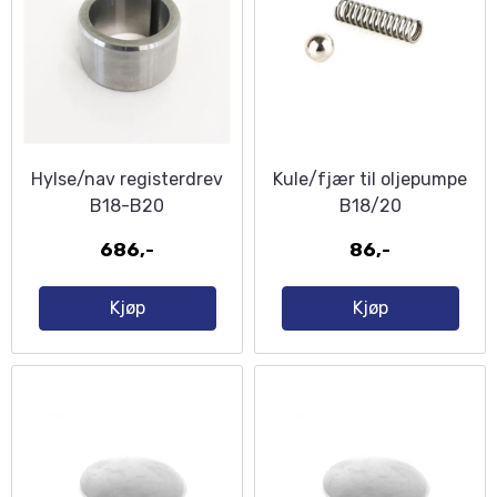
Hylse/nav registerdrev
Kule/fjær til oljepumpe
B18-B20
B18/20
686,-
86,-
Kjøp
Kjøp