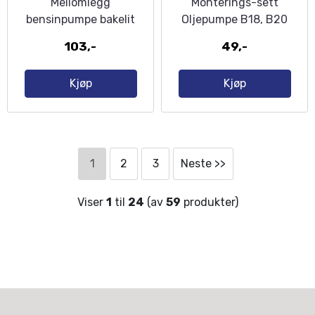
Mellomlegg
Monterings-sett
bensinpumpe bakelit
Oljepumpe B18, B20
B21A B23A B230A
103,-
49,-
Kjøp
Kjøp
1
2
3
Neste >>
Viser
1
til
24
(av
59
produkter)