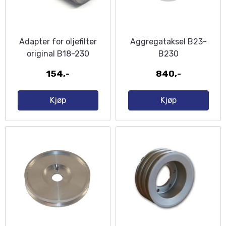
Adapter for oljefilter
Aggregataksel B23-
original B18-230
B230
154,-
840,-
Kjøp
Kjøp