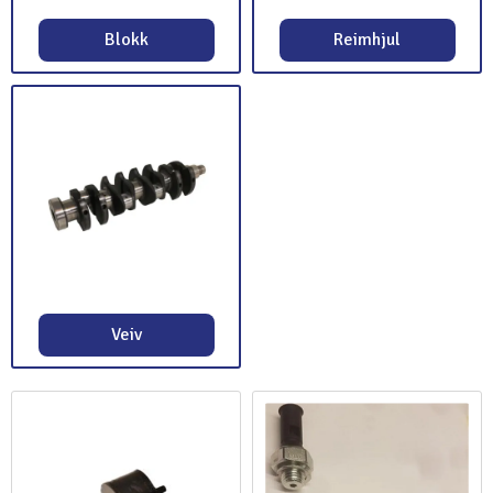
Blokk
Reimhjul
Veiv