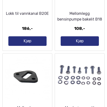
Lokk til vannkanal B20E
Mellomlegg
bensinpumpe bakelit B18
B20 B30
186,-
108,-
Kjøp
Kjøp