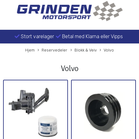
Stort varelager
Betal med Klarna eller Vipps
Hjem
Reservedeler
Blokk & Veiv
Volvo
Volvo