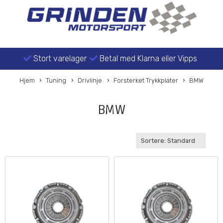
Stort varelager
Betal med Klarna eller Vipps
Hjem
Tuning
Drivlinje
Forsterket Trykkplater
BMW
BMW