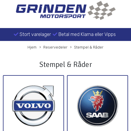
Stort varelager
Betal med Klarna eller Vipps
Hjem
Reservedeler
Stempel & Råder
Stempel & Råder