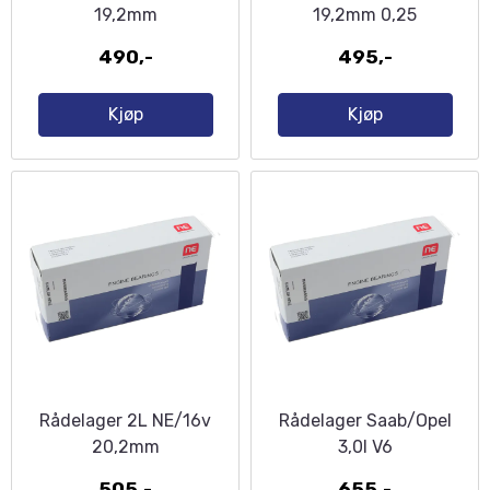
19,2mm
19,2mm 0,25
490,-
495,-
Kjøp
Kjøp
Rådelager 2L NE/16v
Rådelager Saab/Opel
20,2mm
3,0l V6
505,-
655,-