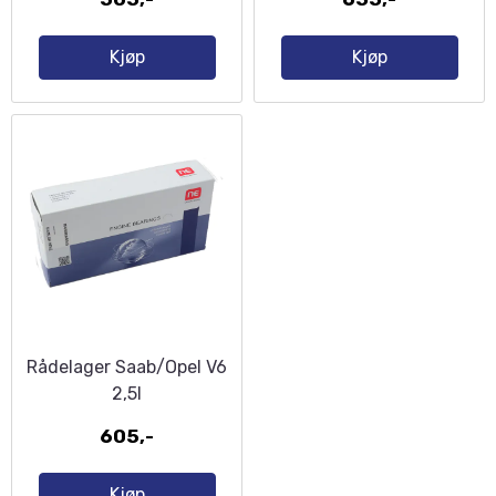
Kjøp
Kjøp
Rådelager Saab/Opel V6
2,5l
605,-
Kjøp