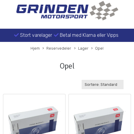
Stort varelager
Betal med Klarna eller Vipps
Hjem
Reservedeler
Lager
Opel
Opel