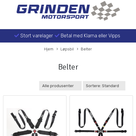
Stort varelager
Betal med Klarna eller Vipps
Hjem
Løpsbil
Belter
Belter