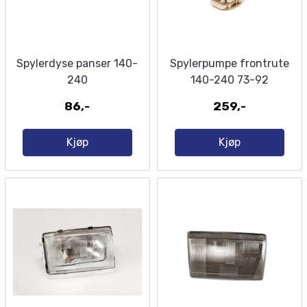
Spylerdyse panser 140-
Spylerpumpe frontrute
240
140-240 73-92
86,-
259,-
Kjøp
Kjøp