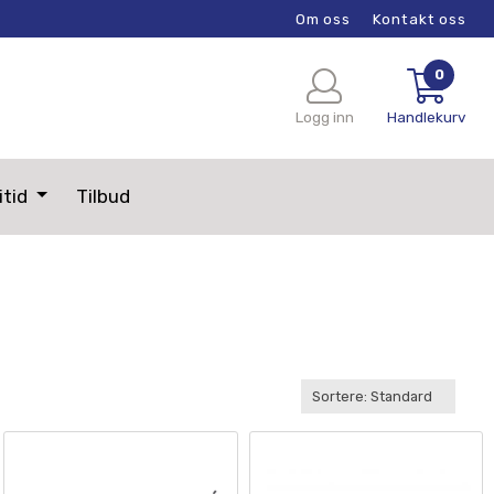
Om oss
Kontakt oss
0
Logg inn
Handlekurv
itid
Tilbud