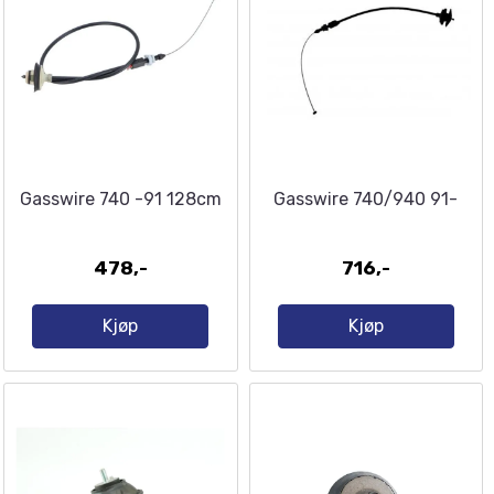
Gasswire 740 -91 128cm
Gasswire 740/940 91-
478,-
716,-
Kjøp
Kjøp