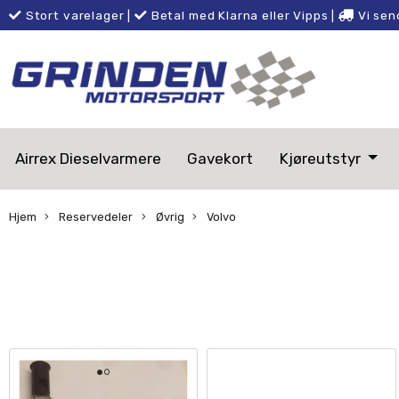
Stort varelager
|
Betal med Klarna eller Vipps
|
Vi sen
Airrex Dieselvarmere
Gavekort
Kjøreutstyr
Hjem
Reservedeler
Øvrig
Volvo