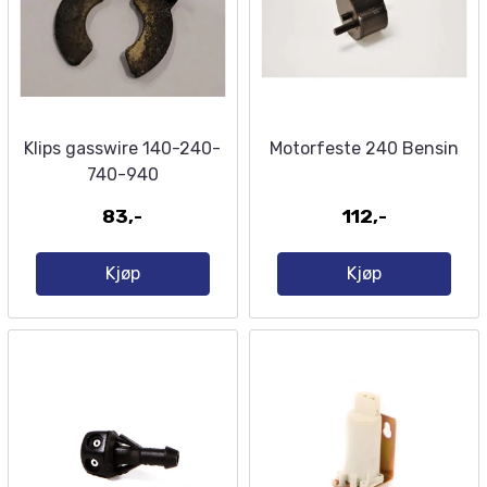
Klips gasswire 140-240-
Motorfeste 240 Bensin
740-940
83,-
112,-
Kjøp
Kjøp