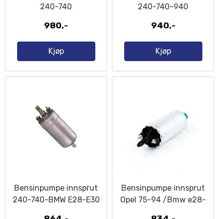
240-740
240-740-940
980,-
940,-
Kjøp
Kjøp
Bensinpumpe innsprut
Bensinpumpe innsprut
240-740-BMW E28-E30
Opel 75-94 /Bmw e28-
e30
864,-
834,-