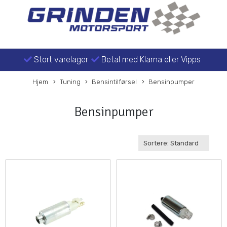
Stort varelager
Betal med Klarna eller Vipps
Hjem
Tuning
Bensintilførsel
Bensinpumper
Bensinpumper