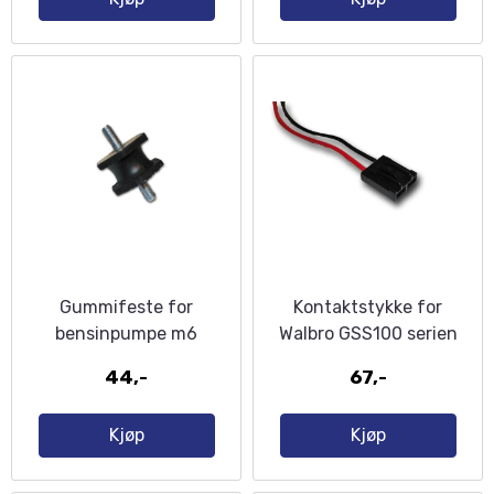
Gummifeste for
Kontaktstykke for
bensinpumpe m6
Walbro GSS100 serien
44,-
67,-
Kjøp
Kjøp