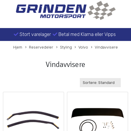
Stort varelager
Betal med Klarna eller Vipps
Hjem
Reservedeler
Styling
Volvo
Vindavvisere
Vindavvisere