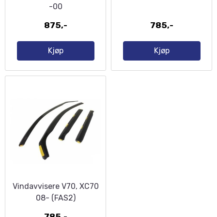
-00
875,-
785,-
Kjøp
Kjøp
Vindavvisere V70, XC70
08- (FAS2)
785,-