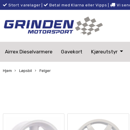
Stort varelager
|
Betal med Klarna eller Vipps
|
Vi sen
Airrex Dieselvarmere
Gavekort
Kjøreutstyr
Hjem
Løpsbil
Felger