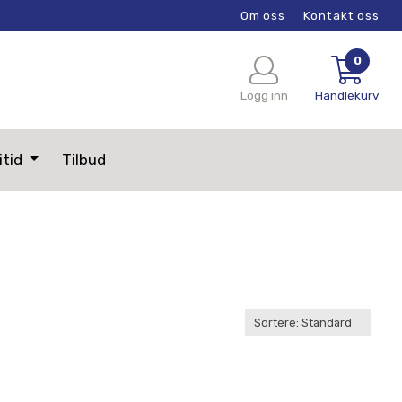
Om oss
Kontakt oss
0
Logg inn
Handlekurv
itid
Tilbud