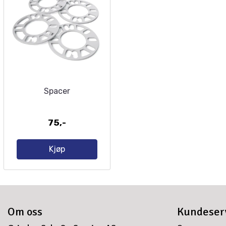
Spacer
75,-
Kjøp
Om oss
Kundeser