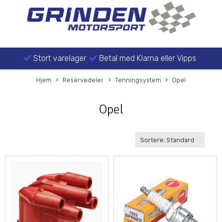
Stort varelager
Betal med Klarna eller Vipps
Hjem
Reservedeler
Tenningsystem
Opel
Opel