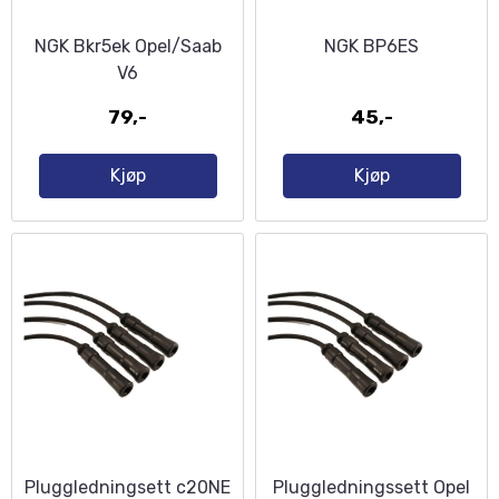
NGK Bkr5ek Opel/Saab
NGK BP6ES
V6
79,-
45,-
Kjøp
Kjøp
Pluggledningsett c20NE
Pluggledningssett Opel