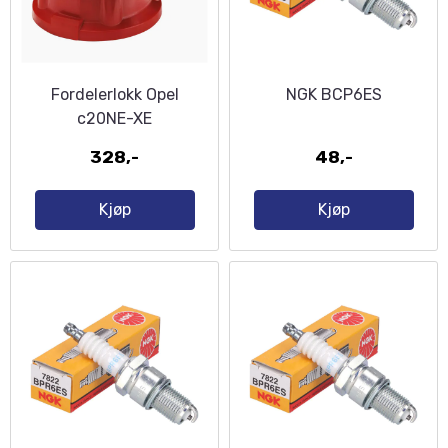
Fordelerlokk Opel
NGK BCP6ES
c20NE-XE
328,-
48,-
Kjøp
Kjøp