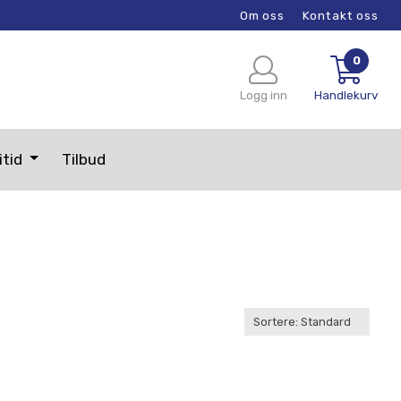
Om oss
Kontakt oss
0
Logg inn
Handlekurv
itid
Tilbud