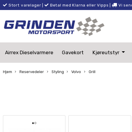
Stort varelager
|
Betal med Klarna eller Vipps
|
Vi sen
Airrex Dieselvarmere
Gavekort
Kjøreutstyr
Hjem
Reservedeler
Styling
Volvo
Grill