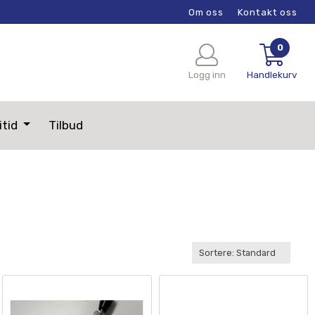
Om oss
Kontakt oss
0
Logg inn
Handlekurv
itid
Tilbud