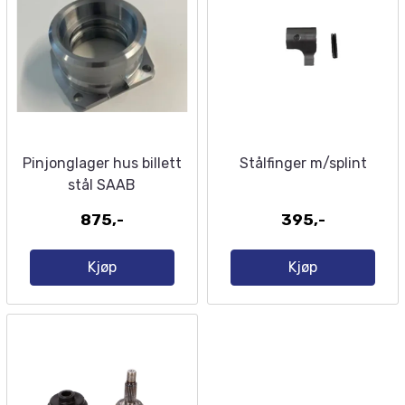
Pinjonglager hus billett
Stålfinger m/splint
stål SAAB
875,-
395,-
Kjøp
Kjøp