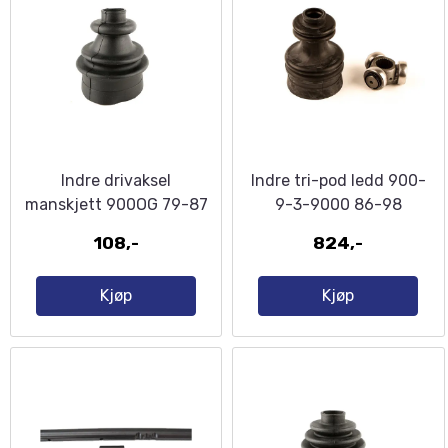
Indre drivaksel
Indre tri-pod ledd 900-
manskjett 900OG 79-87
9-3-9000 86-98
108,-
824,-
Kjøp
Kjøp