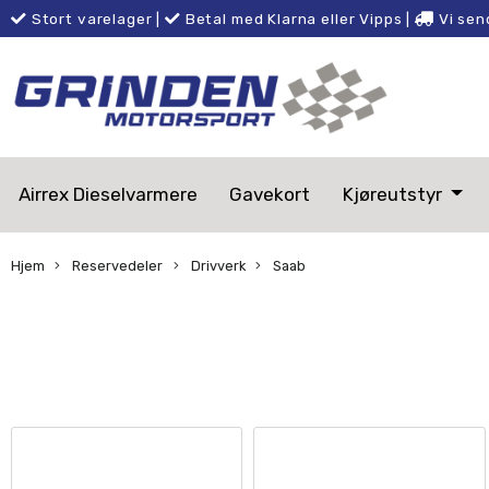
Stort varelager
|
Betal med Klarna eller Vipps
|
Vi sen
Airrex Dieselvarmere
Gavekort
Kjøreutstyr
Hjem
Reservedeler
Drivverk
Saab