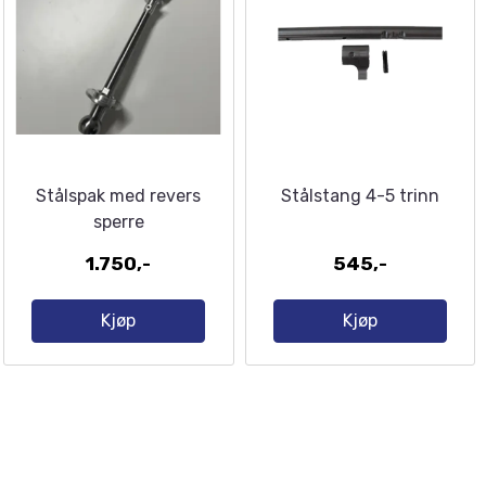
Stålspak med revers
Stålstang 4-5 trinn
sperre
1.750,-
545,-
Kjøp
Kjøp